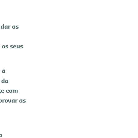
udar as
 os seus
 à
 da
te com
provar as
o