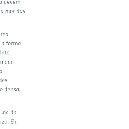
ão devem
na pior das
 uma
m a forma
nte,
m dar
a
des
o densa,
 via da
zo. Ela