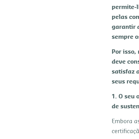
permite-l
pelas co
garantir 
sempre o
Por isso,
deve cons
satisfaz 
seus requ
1. O seu 
de susten
Embora as
certifica