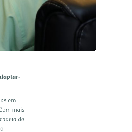
adaptar-
mas em
 Com mais
cadeia de
no