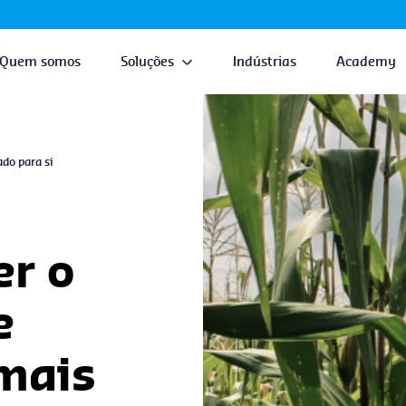
Quem somos
Soluções
Indústrias
Academy
do para si
er o
e
 mais