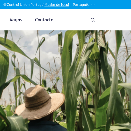
Português
Control Union Portugal
Mudar de local
Vagas
Contacto