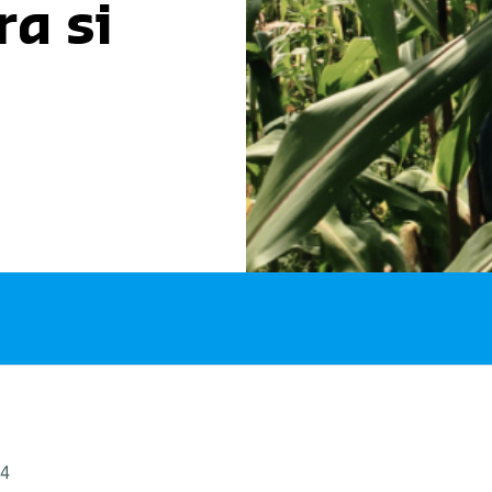
a si
24