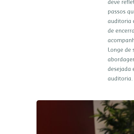
deve refle
passos qu
auditoria
de encerr
acompanha
Longe de s
abordagem
desejada 
auditoria.