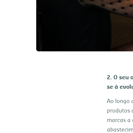
2. O seu 
se à evol
Ao longo 
produtos 
marcas a 
abastecim