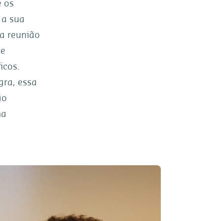
e os
 a sua
a reunião
de
icos.
gra, essa
ão
ma