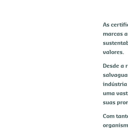
As certi
marcas a 
sustentab
valores.
Desde a r
salvagua
indústri
uma vast
suas pro
Com tanto
organismo